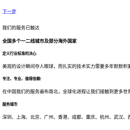
下一步
贵公司预算范围是？
我们的服务已触达
全国多个一二线城市及部分海外国家
贵公司的团队规模是？
定义行业标准的决心
美观的设计瞬间夺人眼球，而扎实的技术实力需要多年默默积
目前主要的营销渠道是？
专注、专业、值得信赖!
在中国我们的服务遍布南北，全球化进程让我们接触到更多世
从哪里了解到我们？
服务城市
上一步
确认发送
深圳、上海、北京、广州、香港、成都、重庆、杭州、武汉、西