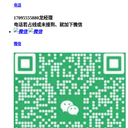
电话
17095555880龙经理
电话若占线或未接到、就加下微信
微信