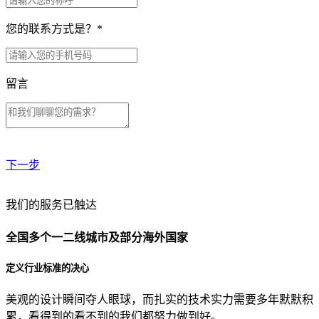
您的联系方式是？
*
留言
下一步
贵公司预算范围是？
我们的服务已触达
全国多个一二线城市及部分海外国家
贵公司的团队规模是？
定义行业标准的决心
美观的设计瞬间夺人眼球，而扎实的技术实力需要多年默默积
目前主要的营销渠道是？
累，看得到的看不到的我们都努力做到好。