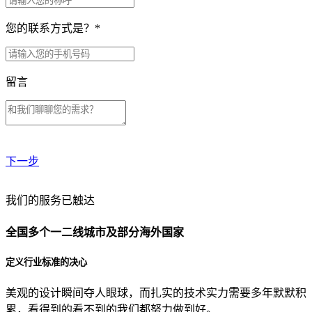
您的联系方式是？
*
留言
下一步
贵公司预算范围是？
我们的服务已触达
全国多个一二线城市及部分海外国家
贵公司的团队规模是？
定义行业标准的决心
美观的设计瞬间夺人眼球，而扎实的技术实力需要多年默默积
目前主要的营销渠道是？
累，看得到的看不到的我们都努力做到好。