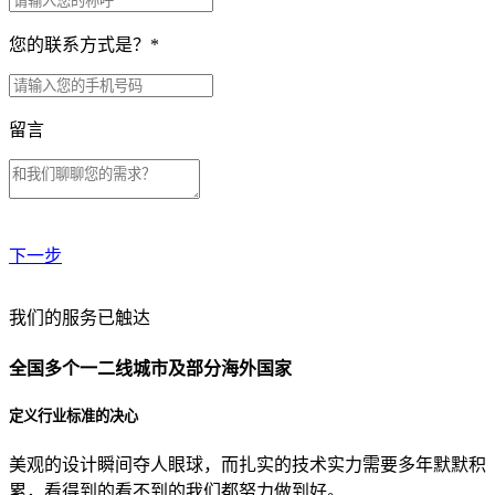
您的联系方式是？
*
留言
下一步
贵公司预算范围是？
我们的服务已触达
全国多个一二线城市及部分海外国家
贵公司的团队规模是？
定义行业标准的决心
美观的设计瞬间夺人眼球，而扎实的技术实力需要多年默默积
目前主要的营销渠道是？
累，看得到的看不到的我们都努力做到好。