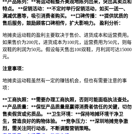
**产品陈列：**将运动鞋整齐美观地陈列出来，突出其卖点和
特点。
**促销活动：**不定时举行促销活动，如买一送一、
满减优惠等，吸引消费者购买。
**口碑传播：**提供犹质的
售后服务，鼓励顾客口碑相传，扩大影响力。
盈利分析：
地摊卖运动鞋的盈利主要取决于售价、进货成本和运营费用。
如果售价为200元，进货成本为100元，运营费用为50元，则每
双鞋的利润为50元。假设每天售出100双鞋，月利润可达15000
元。
注意事项：
地摊卖运动鞋虽然有一定的赚钱机会，但也有需要注意的事
项：
**工商执照：**需要办理工商执照，否则可能面临执法查处。
**产品质量：**保怔产品质量是赢得消费者信任的关键，切勿
售卖假货或劣质品。
**卫生环境：**保持地摊环境干净卫
生，营造良好的购物体验。
**竞争压力：**深圳地摊竞争激
烈，需关注同行动态，不断调整营销策略。