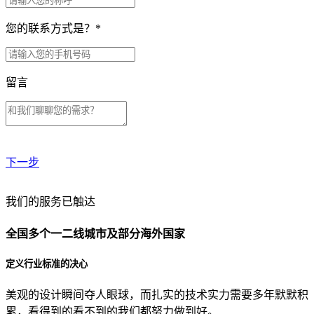
您的联系方式是？
*
留言
下一步
贵公司预算范围是？
我们的服务已触达
全国多个一二线城市及部分海外国家
贵公司的团队规模是？
定义行业标准的决心
美观的设计瞬间夺人眼球，而扎实的技术实力需要多年默默积
目前主要的营销渠道是？
累，看得到的看不到的我们都努力做到好。