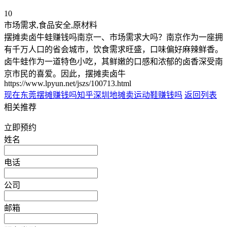
10
市场需求,食品安全,原材料
摆摊卖卤牛蛙赚钱吗南京一、市场需求大吗？南京作为一座拥
有千万人口的省会城市，饮食需求旺盛，口味偏好麻辣鲜香。
卤牛蛙作为一道特色小吃，其鲜嫩的口感和浓郁的卤香深受南
京市民的喜爱。因此，摆摊卖卤牛
https://www.lpyun.net/jszs/100713.html
现在东莞摆摊赚钱吗知乎
深圳地摊卖运动鞋赚钱吗
返回列表
相关推荐
立即预约
姓名
电话
公司
邮箱