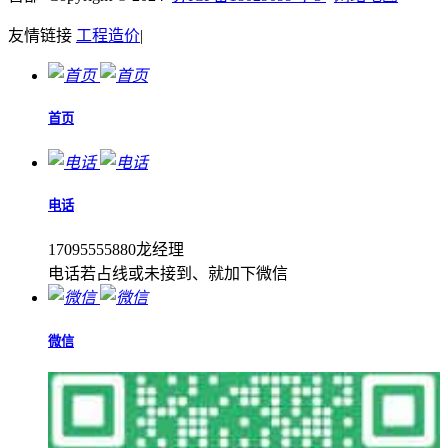
友情链接
工程造价
|
首页
电话
17095555880龙经理
电话若占线或未接到、就加下微信
微信