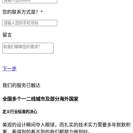
您的联系方式是？
*
留言
下一步
贵公司预算范围是？
我们的服务已触达
全国多个一二线城市及部分海外国家
贵公司的团队规模是？
定义行业标准的决心
美观的设计瞬间夺人眼球，而扎实的技术实力需要多年默默积
目前主要的营销渠道是？
累，看得到的看不到的我们都努力做到好。