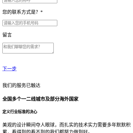
您的联系方式是？
*
留言
下一步
贵公司预算范围是？
我们的服务已触达
全国多个一二线城市及部分海外国家
贵公司的团队规模是？
定义行业标准的决心
美观的设计瞬间夺人眼球，而扎实的技术实力需要多年默默积
目前主要的营销渠道是？
累，看得到的看不到的我们都努力做到好。