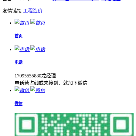
友情链接
工程造价
|
首页
电话
17095555880龙经理
电话若占线或未接到、就加下微信
微信