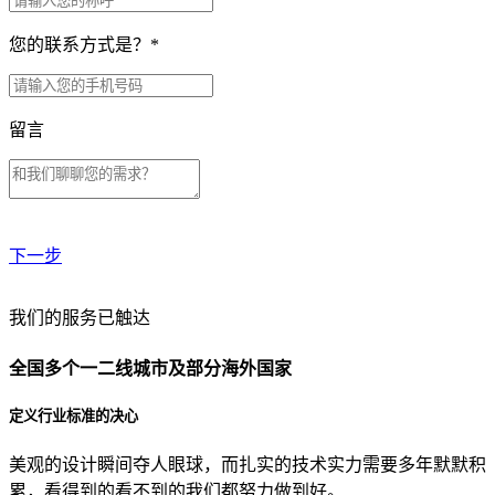
您的联系方式是？
*
留言
下一步
贵公司预算范围是？
我们的服务已触达
全国多个一二线城市及部分海外国家
贵公司的团队规模是？
定义行业标准的决心
美观的设计瞬间夺人眼球，而扎实的技术实力需要多年默默积
目前主要的营销渠道是？
累，看得到的看不到的我们都努力做到好。