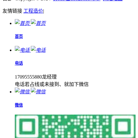
友情链接
工程造价
|
首页
电话
17095555880龙经理
电话若占线或未接到、就加下微信
微信