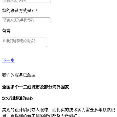
您的联系方式是？
*
留言
下一步
贵公司预算范围是？
我们的服务已触达
全国多个一二线城市及部分海外国家
贵公司的团队规模是？
定义行业标准的决心
美观的设计瞬间夺人眼球，而扎实的技术实力需要多年默默积
目前主要的营销渠道是？
累，看得到的看不到的我们都努力做到好。