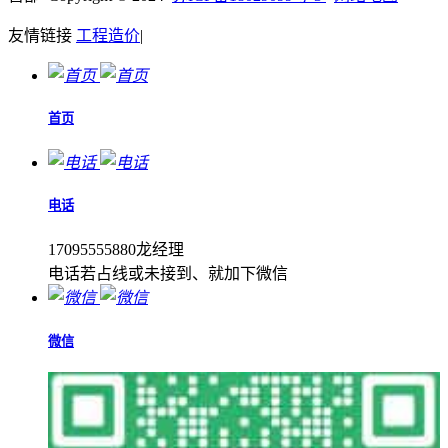
友情链接
工程造价
|
首页
电话
17095555880龙经理
电话若占线或未接到、就加下微信
微信