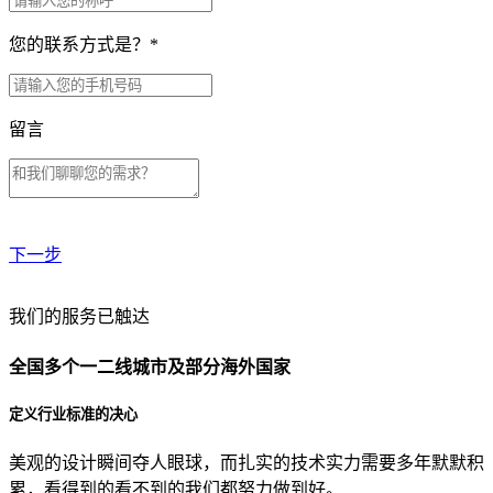
您的联系方式是？
*
留言
下一步
贵公司预算范围是？
我们的服务已触达
全国多个一二线城市及部分海外国家
贵公司的团队规模是？
定义行业标准的决心
美观的设计瞬间夺人眼球，而扎实的技术实力需要多年默默积
目前主要的营销渠道是？
累，看得到的看不到的我们都努力做到好。