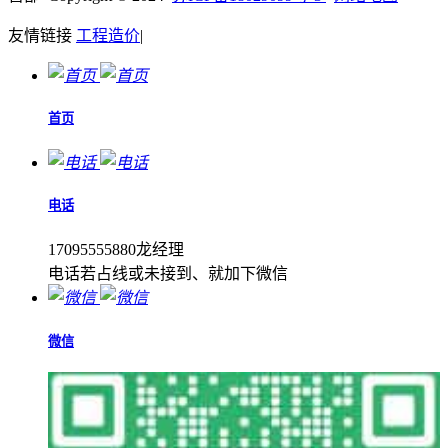
友情链接
工程造价
|
首页
电话
17095555880龙经理
电话若占线或未接到、就加下微信
微信