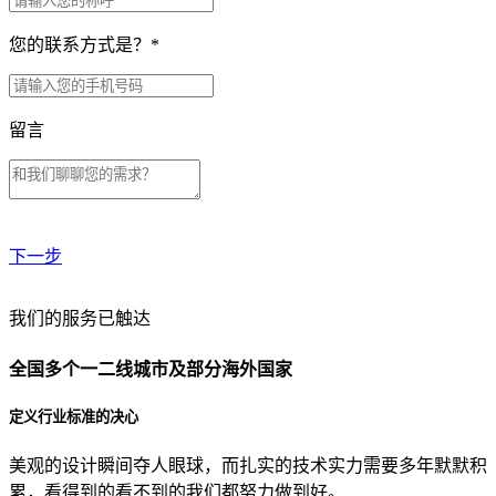
您的联系方式是？
*
留言
下一步
贵公司预算范围是？
我们的服务已触达
全国多个一二线城市及部分海外国家
贵公司的团队规模是？
定义行业标准的决心
美观的设计瞬间夺人眼球，而扎实的技术实力需要多年默默积
目前主要的营销渠道是？
累，看得到的看不到的我们都努力做到好。