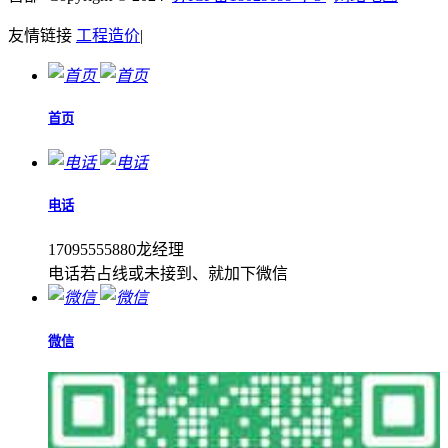
友情链接
工程造价
|
首页
电话
17095555880龙经理
电话若占线或未接到、就加下微信
微信