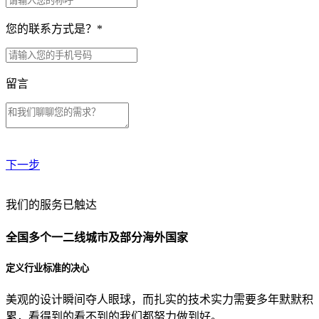
您的联系方式是？
*
留言
下一步
贵公司预算范围是？
我们的服务已触达
全国多个一二线城市及部分海外国家
贵公司的团队规模是？
定义行业标准的决心
美观的设计瞬间夺人眼球，而扎实的技术实力需要多年默默积
目前主要的营销渠道是？
累，看得到的看不到的我们都努力做到好。