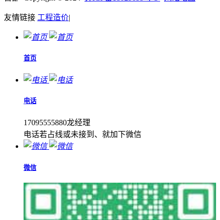
友情链接
工程造价
|
首页
电话
17095555880龙经理
电话若占线或未接到、就加下微信
微信