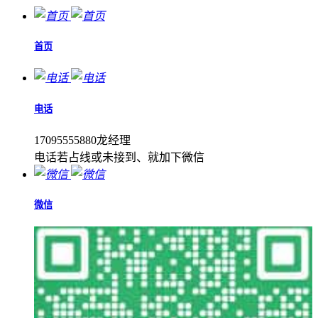
首页
电话
17095555880龙经理
电话若占线或未接到、就加下微信
微信