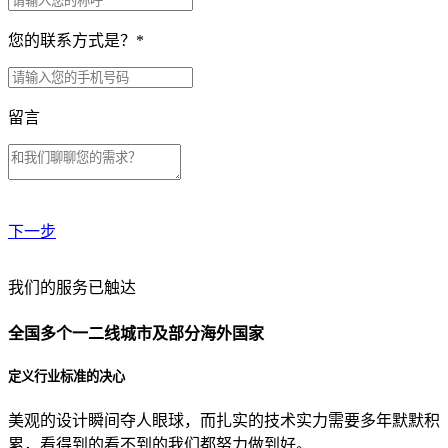
您的联系方式是？
*
留言
下一步
贵公司预算范围是？
我们的服务已触达
全国多个一二线城市及部分海外国家
贵公司的团队规模是？
定义行业标准的决心
美观的设计瞬间夺人眼球，而扎实的技术实力需要多年默默积
目前主要的营销渠道是？
累，看得到的看不到的我们都努力做到好。