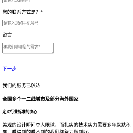
您的联系方式是？
*
留言
下一步
贵公司预算范围是？
我们的服务已触达
全国多个一二线城市及部分海外国家
贵公司的团队规模是？
定义行业标准的决心
美观的设计瞬间夺人眼球，而扎实的技术实力需要多年默默积
目前主要的营销渠道是？
累，看得到的看不到的我们都努力做到好。