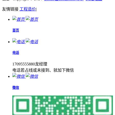
友情链接
工程造价
|
首页
电话
17095555880龙经理
电话若占线或未接到、就加下微信
微信