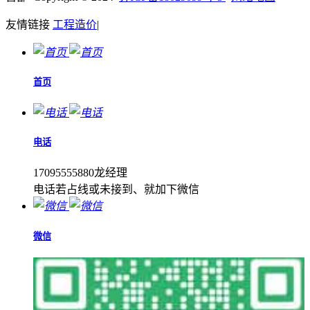
友情链接
工程造价
|
首页
电话
17095555880龙经理
电话若占线或未接到、就加下微信
微信