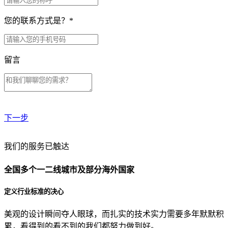
您的联系方式是？
*
留言
下一步
贵公司预算范围是？
我们的服务已触达
全国多个一二线城市及部分海外国家
贵公司的团队规模是？
定义行业标准的决心
美观的设计瞬间夺人眼球，而扎实的技术实力需要多年默默积
目前主要的营销渠道是？
累，看得到的看不到的我们都努力做到好。