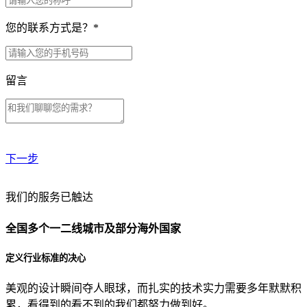
您的联系方式是？
*
留言
下一步
贵公司预算范围是？
我们的服务已触达
全国多个一二线城市及部分海外国家
贵公司的团队规模是？
定义行业标准的决心
美观的设计瞬间夺人眼球，而扎实的技术实力需要多年默默积
目前主要的营销渠道是？
累，看得到的看不到的我们都努力做到好。