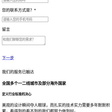
您的联系方式是？
*
留言
下一步
贵公司预算范围是？
我们的服务已触达
全国多个一二线城市及部分海外国家
贵公司的团队规模是？
定义行业标准的决心
美观的设计瞬间夺人眼球，而扎实的技术实力需要多年默默积
目前主要的营销渠道是？
累，看得到的看不到的我们都努力做到好。