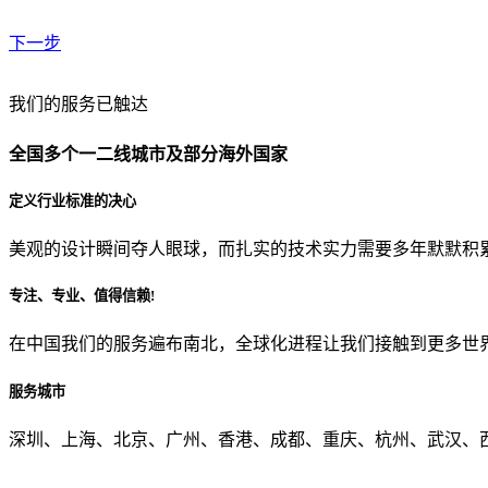
下一步
贵公司预算范围是？
我们的服务已触达
全国多个一二线城市及部分海外国家
贵公司的团队规模是？
定义行业标准的决心
美观的设计瞬间夺人眼球，而扎实的技术实力需要多年默默积
目前主要的营销渠道是？
专注、专业、值得信赖!
在中国我们的服务遍布南北，全球化进程让我们接触到更多世
从哪里了解到我们？
服务城市
上一步
确认发送
深圳、上海、北京、广州、香港、成都、重庆、杭州、武汉、西