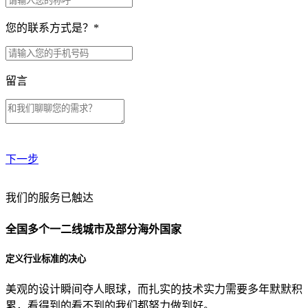
您的联系方式是？
*
留言
下一步
贵公司预算范围是？
我们的服务已触达
全国多个一二线城市及部分海外国家
贵公司的团队规模是？
定义行业标准的决心
美观的设计瞬间夺人眼球，而扎实的技术实力需要多年默默积
目前主要的营销渠道是？
累，看得到的看不到的我们都努力做到好。