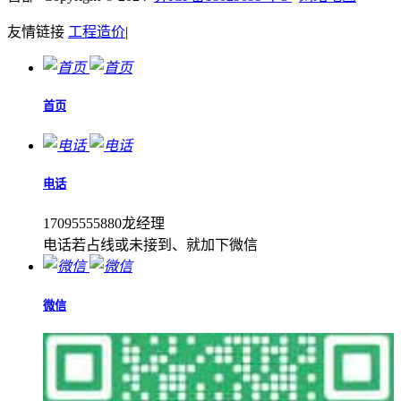
友情链接
工程造价
|
首页
电话
17095555880龙经理
电话若占线或未接到、就加下微信
微信