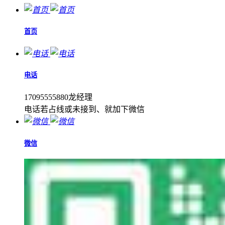
首页
电话
17095555880龙经理
电话若占线或未接到、就加下微信
微信