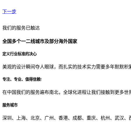
下一步
贵公司预算范围是？
我们的服务已触达
全国多个一二线城市及部分海外国家
贵公司的团队规模是？
定义行业标准的决心
美观的设计瞬间夺人眼球，而扎实的技术实力需要多年默默积
目前主要的营销渠道是？
专注、专业、值得信赖!
在中国我们的服务遍布南北，全球化进程让我们接触到更多世
从哪里了解到我们？
服务城市
上一步
确认发送
深圳、上海、北京、广州、香港、成都、重庆、杭州、武汉、西