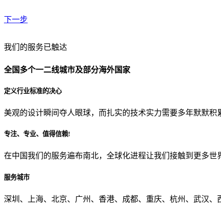
下一步
贵公司预算范围是？
我们的服务已触达
全国多个一二线城市及部分海外国家
贵公司的团队规模是？
定义行业标准的决心
美观的设计瞬间夺人眼球，而扎实的技术实力需要多年默默积
目前主要的营销渠道是？
专注、专业、值得信赖!
在中国我们的服务遍布南北，全球化进程让我们接触到更多世
从哪里了解到我们？
服务城市
上一步
确认发送
深圳、上海、北京、广州、香港、成都、重庆、杭州、武汉、西