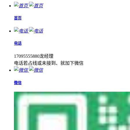
首页
电话
17095555880龙经理
电话若占线或未接到、就加下微信
微信