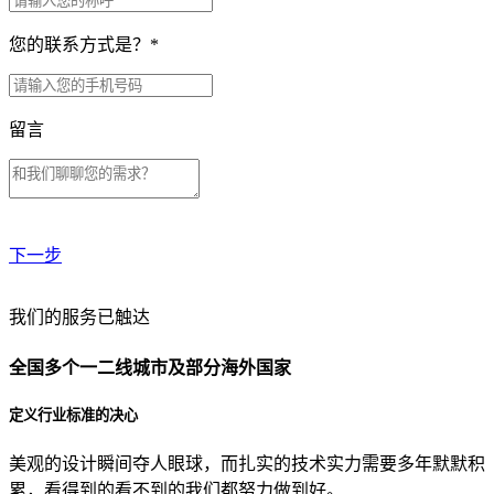
您的联系方式是？
*
留言
下一步
贵公司预算范围是？
我们的服务已触达
全国多个一二线城市及部分海外国家
贵公司的团队规模是？
定义行业标准的决心
美观的设计瞬间夺人眼球，而扎实的技术实力需要多年默默积
目前主要的营销渠道是？
累，看得到的看不到的我们都努力做到好。