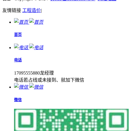
友情链接
工程造价
|
首页
电话
17095555880龙经理
电话若占线或未接到、就加下微信
微信