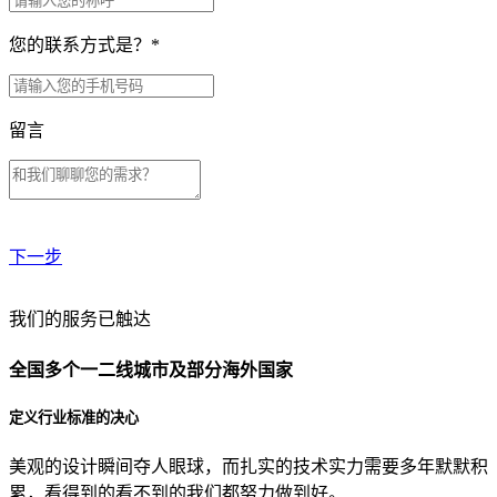
您的联系方式是？
*
留言
下一步
贵公司预算范围是？
我们的服务已触达
全国多个一二线城市及部分海外国家
贵公司的团队规模是？
定义行业标准的决心
美观的设计瞬间夺人眼球，而扎实的技术实力需要多年默默积
目前主要的营销渠道是？
累，看得到的看不到的我们都努力做到好。