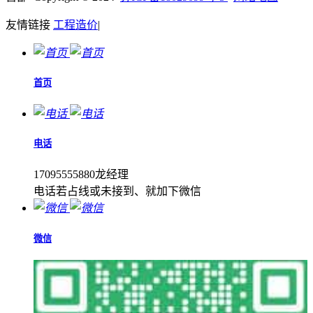
友情链接
工程造价
|
首页
电话
17095555880龙经理
电话若占线或未接到、就加下微信
微信