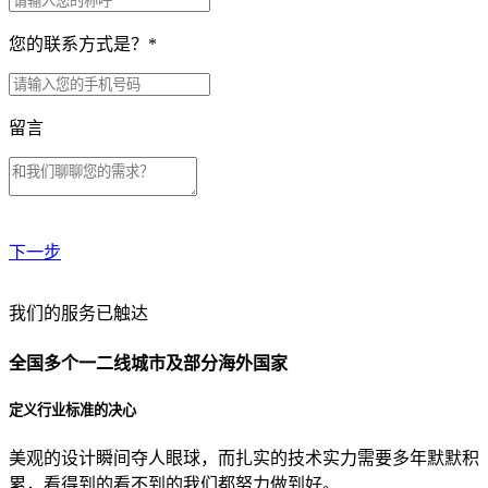
您的联系方式是？
*
留言
下一步
贵公司预算范围是？
我们的服务已触达
全国多个一二线城市及部分海外国家
贵公司的团队规模是？
定义行业标准的决心
美观的设计瞬间夺人眼球，而扎实的技术实力需要多年默默积
目前主要的营销渠道是？
累，看得到的看不到的我们都努力做到好。