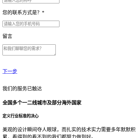
您的联系方式是？
*
留言
下一步
贵公司预算范围是？
我们的服务已触达
全国多个一二线城市及部分海外国家
贵公司的团队规模是？
定义行业标准的决心
美观的设计瞬间夺人眼球，而扎实的技术实力需要多年默默积
目前主要的营销渠道是？
累，看得到的看不到的我们都努力做到好。