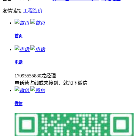
友情链接
工程造价
|
首页
电话
17095555880龙经理
电话若占线或未接到、就加下微信
微信