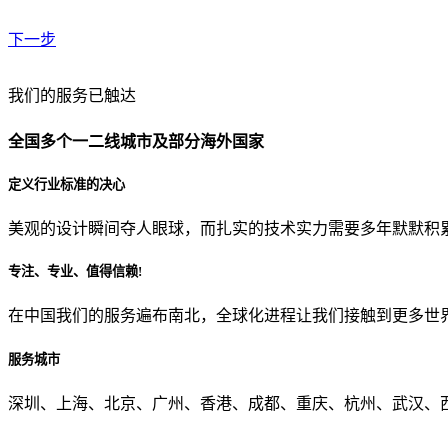
下一步
贵公司预算范围是？
我们的服务已触达
全国多个一二线城市及部分海外国家
贵公司的团队规模是？
定义行业标准的决心
美观的设计瞬间夺人眼球，而扎实的技术实力需要多年默默积
目前主要的营销渠道是？
专注、专业、值得信赖!
在中国我们的服务遍布南北，全球化进程让我们接触到更多世
从哪里了解到我们？
服务城市
上一步
确认发送
深圳、上海、北京、广州、香港、成都、重庆、杭州、武汉、西