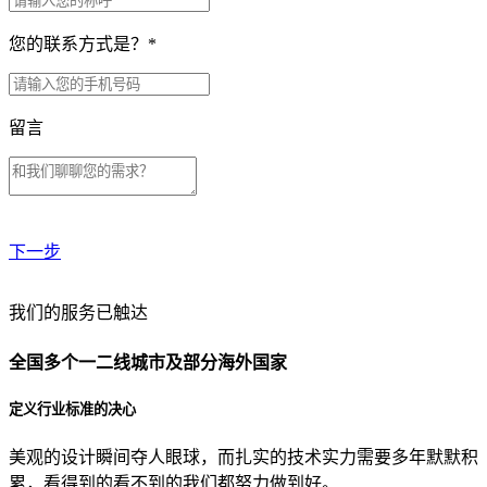
您的联系方式是？
*
留言
下一步
贵公司预算范围是？
我们的服务已触达
全国多个一二线城市及部分海外国家
贵公司的团队规模是？
定义行业标准的决心
美观的设计瞬间夺人眼球，而扎实的技术实力需要多年默默积
目前主要的营销渠道是？
累，看得到的看不到的我们都努力做到好。