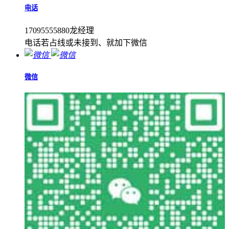
电话
17095555880龙经理
电话若占线或未接到、就加下微信
微信