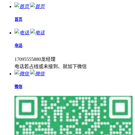
首页
电话
17095555880龙经理
电话若占线或未接到、就加下微信
微信