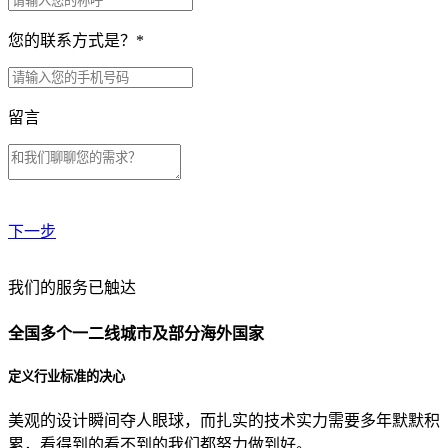
您的联系方式是？
*
留言
下一步
贵公司预算范围是？
我们的服务已触达
全国多个一二线城市及部分海外国家
贵公司的团队规模是？
定义行业标准的决心
美观的设计瞬间夺人眼球，而扎实的技术实力需要多年默默积
目前主要的营销渠道是？
累，看得到的看不到的我们都努力做到好。