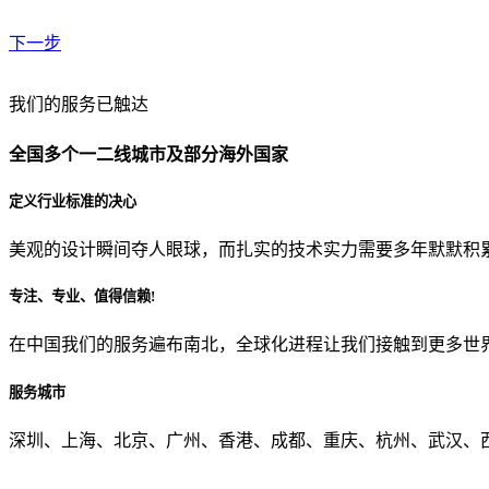
下一步
贵公司预算范围是？
我们的服务已触达
全国多个一二线城市及部分海外国家
贵公司的团队规模是？
定义行业标准的决心
美观的设计瞬间夺人眼球，而扎实的技术实力需要多年默默积
目前主要的营销渠道是？
专注、专业、值得信赖!
在中国我们的服务遍布南北，全球化进程让我们接触到更多世
从哪里了解到我们？
服务城市
上一步
确认发送
深圳、上海、北京、广州、香港、成都、重庆、杭州、武汉、西