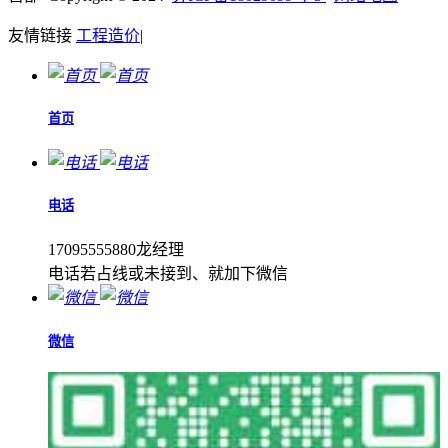
友情链接
工程造价
|
首页
电话
17095555880龙经理
电话若占线或未接到、就加下微信
微信