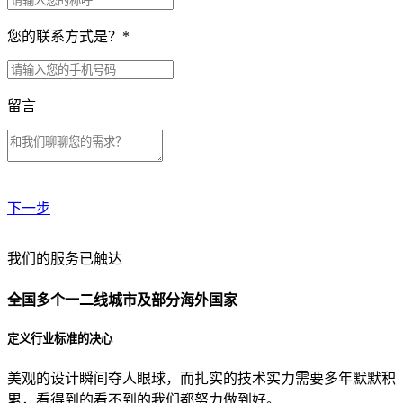
您的联系方式是？
*
留言
下一步
贵公司预算范围是？
我们的服务已触达
全国多个一二线城市及部分海外国家
贵公司的团队规模是？
定义行业标准的决心
美观的设计瞬间夺人眼球，而扎实的技术实力需要多年默默积
目前主要的营销渠道是？
累，看得到的看不到的我们都努力做到好。