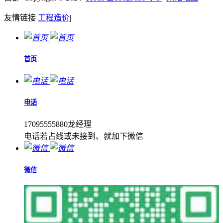
友情链接
工程造价
|
首页
电话
17095555880龙经理
电话若占线或未接到、就加下微信
微信