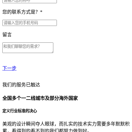
您的联系方式是？
*
留言
下一步
贵公司预算范围是？
我们的服务已触达
全国多个一二线城市及部分海外国家
贵公司的团队规模是？
定义行业标准的决心
美观的设计瞬间夺人眼球，而扎实的技术实力需要多年默默积
目前主要的营销渠道是？
累，看得到的看不到的我们都努力做到好。