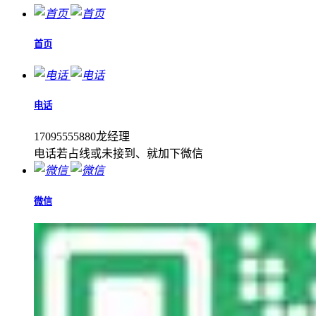
首页
电话
17095555880龙经理
电话若占线或未接到、就加下微信
微信