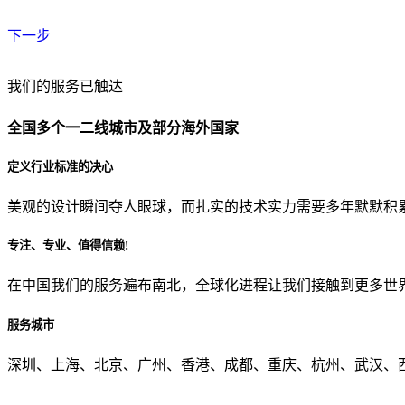
下一步
贵公司预算范围是？
我们的服务已触达
全国多个一二线城市及部分海外国家
贵公司的团队规模是？
定义行业标准的决心
美观的设计瞬间夺人眼球，而扎实的技术实力需要多年默默积
目前主要的营销渠道是？
专注、专业、值得信赖!
在中国我们的服务遍布南北，全球化进程让我们接触到更多世
从哪里了解到我们？
服务城市
上一步
确认发送
深圳、上海、北京、广州、香港、成都、重庆、杭州、武汉、西