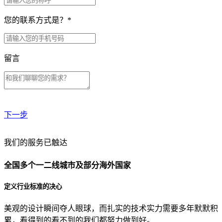
您的联系方式是？
*
留言
下一步
贵公司预算范围是？
我们的服务已触达
全国多个一二线城市及部分海外国家
贵公司的团队规模是？
定义行业标准的决心
美观的设计瞬间夺人眼球，而扎实的技术实力需要多年默默积
目前主要的营销渠道是？
累，看得到的看不到的我们都努力做到好。