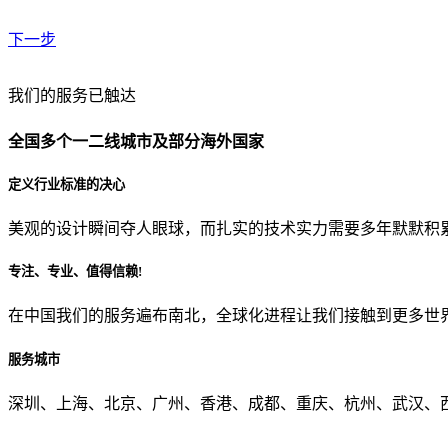
下一步
贵公司预算范围是？
我们的服务已触达
全国多个一二线城市及部分海外国家
贵公司的团队规模是？
定义行业标准的决心
美观的设计瞬间夺人眼球，而扎实的技术实力需要多年默默积
目前主要的营销渠道是？
专注、专业、值得信赖!
在中国我们的服务遍布南北，全球化进程让我们接触到更多世
从哪里了解到我们？
服务城市
上一步
确认发送
深圳、上海、北京、广州、香港、成都、重庆、杭州、武汉、西