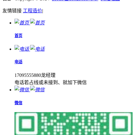
友情链接
工程造价
|
首页
电话
17095555880龙经理
电话若占线或未接到、就加下微信
微信