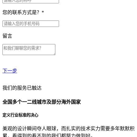
您的联系方式是？
*
留言
下一步
贵公司预算范围是？
我们的服务已触达
全国多个一二线城市及部分海外国家
贵公司的团队规模是？
定义行业标准的决心
美观的设计瞬间夺人眼球，而扎实的技术实力需要多年默默积
目前主要的营销渠道是？
累，看得到的看不到的我们都努力做到好。