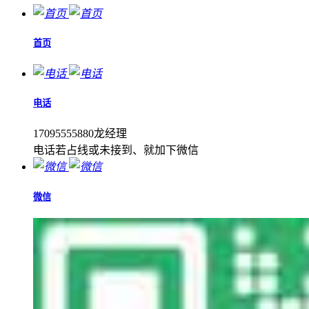
首页
电话
17095555880龙经理
电话若占线或未接到、就加下微信
微信