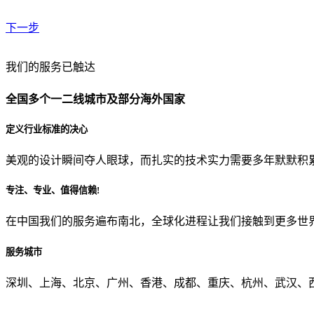
下一步
贵公司预算范围是？
我们的服务已触达
全国多个一二线城市及部分海外国家
贵公司的团队规模是？
定义行业标准的决心
美观的设计瞬间夺人眼球，而扎实的技术实力需要多年默默积
目前主要的营销渠道是？
专注、专业、值得信赖!
在中国我们的服务遍布南北，全球化进程让我们接触到更多世
从哪里了解到我们？
服务城市
上一步
确认发送
深圳、上海、北京、广州、香港、成都、重庆、杭州、武汉、西