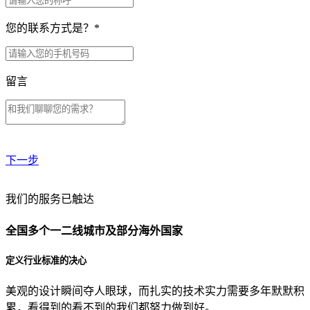
您的联系方式是？
*
留言
下一步
贵公司预算范围是？
我们的服务已触达
全国多个一二线城市及部分海外国家
贵公司的团队规模是？
定义行业标准的决心
美观的设计瞬间夺人眼球，而扎实的技术实力需要多年默默积
目前主要的营销渠道是？
累，看得到的看不到的我们都努力做到好。