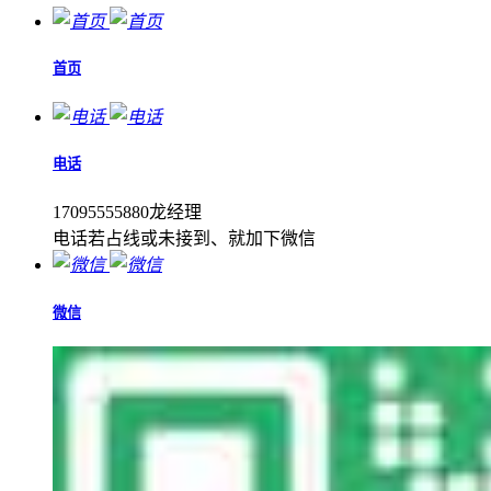
首页
电话
17095555880龙经理
电话若占线或未接到、就加下微信
微信