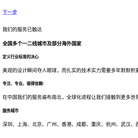
下一步
贵公司预算范围是？
我们的服务已触达
全国多个一二线城市及部分海外国家
贵公司的团队规模是？
定义行业标准的决心
美观的设计瞬间夺人眼球，而扎实的技术实力需要多年默默积
目前主要的营销渠道是？
专注、专业、值得信赖!
在中国我们的服务遍布南北，全球化进程让我们接触到更多世
从哪里了解到我们？
服务城市
上一步
确认发送
深圳、上海、北京、广州、香港、成都、重庆、杭州、武汉、西