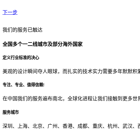
下一步
贵公司预算范围是？
我们的服务已触达
全国多个一二线城市及部分海外国家
贵公司的团队规模是？
定义行业标准的决心
美观的设计瞬间夺人眼球，而扎实的技术实力需要多年默默积
目前主要的营销渠道是？
专注、专业、值得信赖!
在中国我们的服务遍布南北，全球化进程让我们接触到更多世
从哪里了解到我们？
服务城市
上一步
确认发送
深圳、上海、北京、广州、香港、成都、重庆、杭州、武汉、西