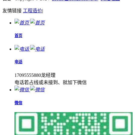
友情链接
工程造价
|
首页
电话
17095555880龙经理
电话若占线或未接到、就加下微信
微信