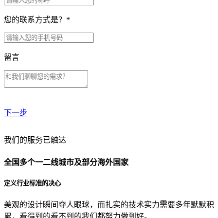
您的联系方式是？
*
留言
下一步
贵公司预算范围是？
我们的服务已触达
全国多个一二线城市及部分海外国家
贵公司的团队规模是？
定义行业标准的决心
美观的设计瞬间夺人眼球，而扎实的技术实力需要多年默默积
目前主要的营销渠道是？
累，看得到的看不到的我们都努力做到好。