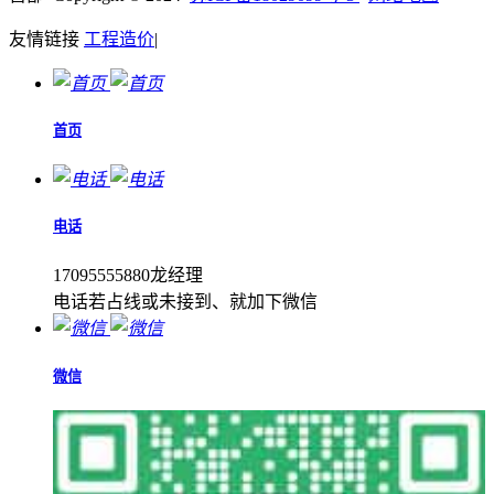
友情链接
工程造价
|
首页
电话
17095555880龙经理
电话若占线或未接到、就加下微信
微信