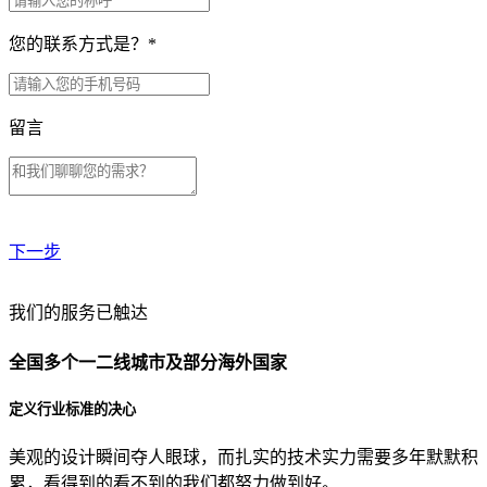
您的联系方式是？
*
留言
下一步
贵公司预算范围是？
我们的服务已触达
全国多个一二线城市及部分海外国家
贵公司的团队规模是？
定义行业标准的决心
美观的设计瞬间夺人眼球，而扎实的技术实力需要多年默默积
目前主要的营销渠道是？
累，看得到的看不到的我们都努力做到好。