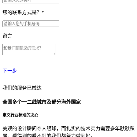
您的联系方式是？
*
留言
下一步
贵公司预算范围是？
我们的服务已触达
全国多个一二线城市及部分海外国家
贵公司的团队规模是？
定义行业标准的决心
美观的设计瞬间夺人眼球，而扎实的技术实力需要多年默默积
目前主要的营销渠道是？
累，看得到的看不到的我们都努力做到好。