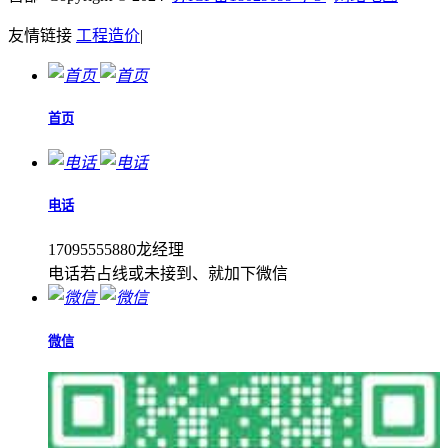
友情链接
工程造价
|
首页
电话
17095555880龙经理
电话若占线或未接到、就加下微信
微信