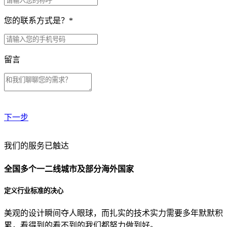
您的联系方式是？
*
留言
下一步
贵公司预算范围是？
我们的服务已触达
全国多个一二线城市及部分海外国家
贵公司的团队规模是？
定义行业标准的决心
美观的设计瞬间夺人眼球，而扎实的技术实力需要多年默默积
目前主要的营销渠道是？
累，看得到的看不到的我们都努力做到好。