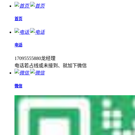
首页
电话
17095555880龙经理
电话若占线或未接到、就加下微信
微信