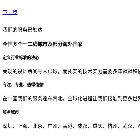
下一步
贵公司预算范围是？
我们的服务已触达
全国多个一二线城市及部分海外国家
贵公司的团队规模是？
定义行业标准的决心
美观的设计瞬间夺人眼球，而扎实的技术实力需要多年默默积
目前主要的营销渠道是？
专注、专业、值得信赖!
在中国我们的服务遍布南北，全球化进程让我们接触到更多世
从哪里了解到我们？
服务城市
上一步
确认发送
深圳、上海、北京、广州、香港、成都、重庆、杭州、武汉、西