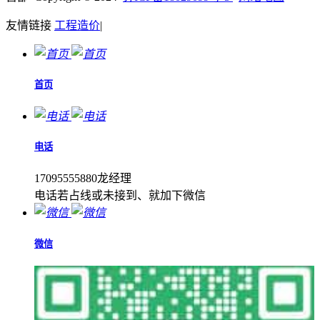
友情链接
工程造价
|
首页
电话
17095555880龙经理
电话若占线或未接到、就加下微信
微信