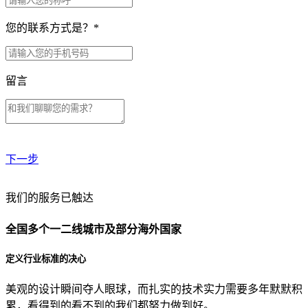
您的联系方式是？
*
留言
下一步
贵公司预算范围是？
我们的服务已触达
全国多个一二线城市及部分海外国家
贵公司的团队规模是？
定义行业标准的决心
美观的设计瞬间夺人眼球，而扎实的技术实力需要多年默默积
目前主要的营销渠道是？
累，看得到的看不到的我们都努力做到好。