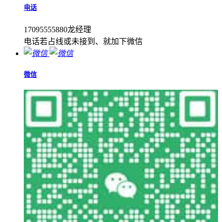
电话
17095555880龙经理
电话若占线或未接到、就加下微信
微信