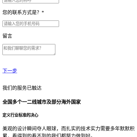
您的联系方式是？
*
留言
下一步
贵公司预算范围是？
我们的服务已触达
全国多个一二线城市及部分海外国家
贵公司的团队规模是？
定义行业标准的决心
美观的设计瞬间夺人眼球，而扎实的技术实力需要多年默默积
目前主要的营销渠道是？
累，看得到的看不到的我们都努力做到好。