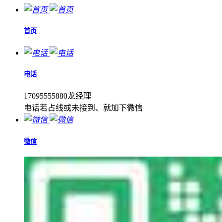
首页
电话
17095555880龙经理
电话若占线或未接到、就加下微信
微信