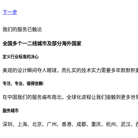
下一步
贵公司预算范围是？
我们的服务已触达
全国多个一二线城市及部分海外国家
贵公司的团队规模是？
定义行业标准的决心
美观的设计瞬间夺人眼球，而扎实的技术实力需要多年默默积
目前主要的营销渠道是？
专注、专业、值得信赖!
在中国我们的服务遍布南北，全球化进程让我们接触到更多世
从哪里了解到我们？
服务城市
上一步
确认发送
深圳、上海、北京、广州、香港、成都、重庆、杭州、武汉、西