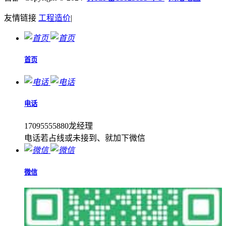
友情链接
工程造价
|
首页
电话
17095555880龙经理
电话若占线或未接到、就加下微信
微信