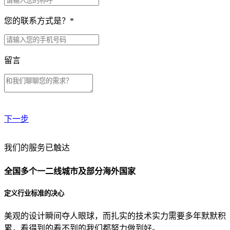
您的联系方式是？
*
留言
下一步
贵公司预算范围是？
我们的服务已触达
全国多个一二线城市及部分海外国家
贵公司的团队规模是？
定义行业标准的决心
美观的设计瞬间夺人眼球，而扎实的技术实力需要多年默默积
目前主要的营销渠道是？
累，看得到的看不到的我们都努力做到好。