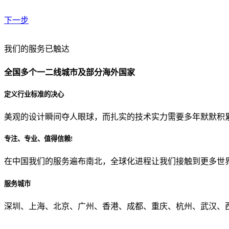
下一步
贵公司预算范围是？
我们的服务已触达
全国多个一二线城市及部分海外国家
贵公司的团队规模是？
定义行业标准的决心
美观的设计瞬间夺人眼球，而扎实的技术实力需要多年默默积
目前主要的营销渠道是？
专注、专业、值得信赖!
在中国我们的服务遍布南北，全球化进程让我们接触到更多世
从哪里了解到我们？
服务城市
上一步
确认发送
深圳、上海、北京、广州、香港、成都、重庆、杭州、武汉、西