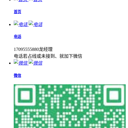
首页
电话
17095555880龙经理
电话若占线或未接到、就加下微信
微信