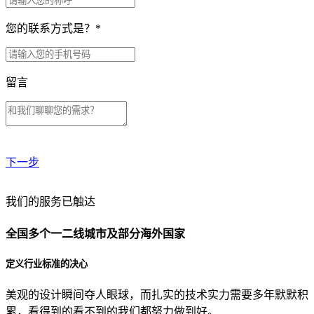
您的联系方式是？
*
留言
下一步
贵公司预算范围是？
我们的服务已触达
全国多个一二线城市及部分海外国家
贵公司的团队规模是？
定义行业标准的决心
美观的设计瞬间夺人眼球，而扎实的技术实力需要多年默默积
目前主要的营销渠道是？
累，看得到的看不到的我们都努力做到好。